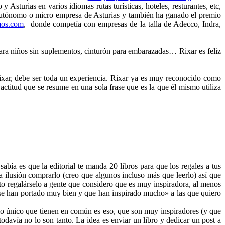
 Asturias en varios idiomas rutas turísticas, hoteles, resturantes, etc,
b autónomo o micro empresa de Asturias y también ha ganado el premio
mos.com
, donde competía con empresas de la talla de Adecco, Indra,
 para niños sin suplementos, cinturón para embarazadas… Rixar es feliz
 Rixar, debe ser toda un experiencia. Rixar ya es muy reconocido como
titud que se resume en una sola frase que es la que él mismo utiliza
abía es que la editorial te manda 20 libros para que los regales a tus
ilusión comprarlo (creo que algunos incluso más que leerlo) así que
to regalárselo a gente que considero que es muy inspiradora, al menos
ue se han portado muy bien y que han inspirado mucho» a las que quiero
 lo único que tienen en común es eso, que son muy inspiradores (y que
davía no lo son tanto. La idea es enviar un libro y dedicar un post a