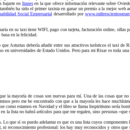
s bajarte en
Itunes
en la que ofrece información relevante sobre Oviedo y
co también ha sido el primer taxista en ganar un premio a la mejor we
abilidad Social Empresarial
desarrollado por
www.miltrescientosgra
aria en su taxi tiene WIFI, pago con tarjeta, facturación online, sillas
basa en la felicidad.
que Asturias debería añadir entre sus atractivos turísticos el taxi de
o en universidades de Estado Unidos. Pero para mi Rixar es toda una ac
 que la mayoría de cosas son nuevas para mí. Una de las cosas que no s
misos pero me he encontrado con que a la mayoría les hace muchísima 
ue como estamos en Navidad y el libro se llama Inspiritismo sería boni
s: en la lista no habrá artículos para que me regalen, sino personas «q
as. Lo que sí os puedo adelantar es que es una lista cuyos componentes
, ni reconocimiento profesional: los hay muy reconocidos y otros que to