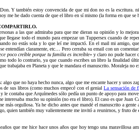
n. Y también estoy convencida de que mi don no es la escritura. ni l
oy me he dado cuenta de que el libro en sí mismo (la forma en que se 
 y a COMPARTIRLO.
personas a las que admiraba para que me dieran su opinión y lo mejor
que llegase todo el mundo para empezar un Tuppersex cuando de repen
ando no estás sola y lo que leí me impactó. En el mail mi amigo, que
o se entendían claramente, etc… Pero cerraba su email con un comentari
ce poco creíble porque tu familia es increíble
» y claro no pude hacer o
 todo lo contrario, ya que cuando escribes un libro la finalidad últi
que trabajaba en Planeta y que le mandara el manuscrito. Moraleja no e
as: algo que no haya hecho nunca, algo que me encante hacer y unos za
os de sus libros (como muchos empecé con el genial
La sensación de f
y le contaba que Arquímedes sólo pedía un punto de apoyo para mover 
me interesaba mucho su opinión (no era el libro). El caso es que Juan C
me más orgullosa. Ya he dicho antes que mandé el manuscrito a gente a
 quien también muy valientemente me invitó a reunirnos, y fruto de esa 
eaños que me hice hace unos años que hoy tengo una maravillosa amist