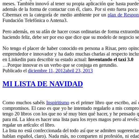
meses. También innovó al tener su propia aplicación que hasta puede
además de la forma de contactar con él, claro. Por si esto fuera po
Cibermax en la categoría de medio ambiente
por un
plan de Respons
Fundación Telefónica o Antena3.
Pero además, en su afán de hacer cosas ordinarias de forma extraordin
haciendo feliz, debe ser por eso que dice que su modelo de negocio se 
No tengo el placer de haber conocido en persona a Rixar, pero opino 
emprendedor e innovador y ha dado muchas charlas al respecto inclus
en Linkedin para describir su estado actual:
Inventando el taxi 3.0
…Porque innovar es un verbo que se conjuga en gerundio.
Publicado el
diciembre 11, 2012
abril 23, 2013
MI LISTA DE NAVIDAD
Como muchos sabéis
Inspiritismo
es el primer libro que escribo, así
compromisos. El caso es que yo he intentado regalarlo a mis compro
tengo 20 libros con los que no sé muy bien qué hacer, y he pensado q
para mí. La idea es hacer una lista para los reyes magos pero al revé
regalar un artículo: el libro.
La lista no está confeccionada del todo así que se admiten sugerenci
hablan español, claro). Nada más, no comparten ni profesión, ni edad