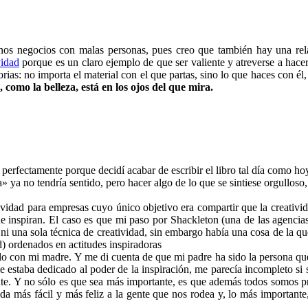
os negocios con malas personas, pues creo que también hay una relac
vidad
porque es un claro ejemplo de que ser valiente y atreverse a hac
s: no importa el material con el que partas, sino lo que haces con él, 
, como la belleza, está en los ojos del que mira.
perfectamente porque decidí acabar de escribir el libro tal día como 
ya no tendría sentido, pero hacer algo de lo que se sintiese orgulloso, 
idad para empresas cuyo único objetivo era compartir que la creativida
que inspiran. El caso es que mi paso por Shackleton (una de las agenci
ni una sola técnica de creatividad, sin embargo había una cosa de la qu
ad) ordenados en actitudes inspiradoras
ielo con mi madre. Y me di cuenta de que mi padre ha sido la persona q
que estaba dedicado al poder de la inspiración, me parecía incompleto si
tante. Y no sólo es que sea más importante, es que además todos somos 
ida más fácil y más feliz a la gente que nos rodea y, lo más importante,