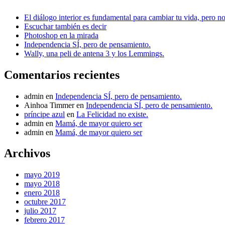
El diálogo interior es fundamental para cambiar tu vida, per
Escuchar también es decir
Photoshop en la mirada
Independencia SÍ, pero de pensamiento.
Wally, una peli de antena 3 y los Lemmings.
Comentarios recientes
admin
en
Independencia SÍ, pero de pensamiento.
Ainhoa Timmer
en
Independencia SÍ, pero de pensamiento.
príncipe azul
en
La Felicidad no existe.
admin
en
Mamá, de mayor quiero ser
admin
en
Mamá, de mayor quiero ser
Archivos
mayo 2019
mayo 2018
enero 2018
octubre 2017
julio 2017
febrero 2017