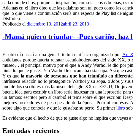
cada uno de ellos, porque la inspiración, como las cosas buenas, es m
Además en el libro digo que las palabras son un poco como las canci
que lo que viene a continuación sería una especia de Play list de algu
Disfruten.
Publicado el
diciembre 10, 2012
abril 23, 2013
-Mamá quiero triunfar- -Pues cariño, haz l
El otro día asistí a una genial tertulia artística organizada por
Art 
cotidianos porque quería retratar pseudobodegones del siglo XX, o 
museo… el principal motivo por el que a Andy Warhol le dio por pinta
pinta lo que te guste-. Y a Warhol le encantaba esta sopa. Así que ca
Y es que
la mayoría de personas que han triunfado en diferente
intrínseca relación no lo protagonice Warhol y su sopa, o Jobs y sus t
uno de los escritores más famosos del siglo XX en EEUU;
De joven s
buena idea para escribir un libro sería ingresar en una leprosería par
un famoso escritor pero sí cambió el tema sobre el que escribir. Desp
mejores boxeadores de peso pesado de la época. Pero ni con esas. As
sobre algo que conocía y que le gustaba: su perro. Su primer
libro
sobr
Es evidente que el hecho de que te guste algo no implica que vayas a t
Entradas recientes