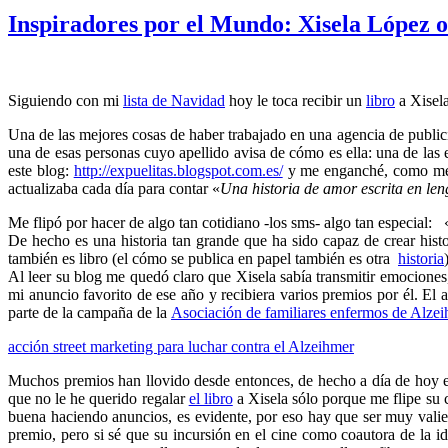
Inspiradores por el Mundo: Xisela López o 
Siguiendo con mi
lista de Navidad
hoy le toca recibir un
libro
a Xisel
Una de las mejores cosas de haber trabajado en una agencia de publi
una de esas personas cuyo apellido avisa de cómo es ella: una de l
este blog:
http://expuelitas.blogspot.com.es/
y me enganché, como me i
actualizaba cada día para contar «
Una historia de amor escrita en len
Me flipó por hacer de algo tan cotidiano -los sms- algo tan especial:
De hecho es una historia tan grande que ha sido capaz de crear histo
también es libro (el cómo se publica en papel también es otra
historia
Al leer su blog me quedó claro que Xisela sabía transmitir emociones
mi anuncio favorito de ese año y recibiera varios premios por él. El
parte de la campaña de la
Asociación de familiares enfermos de Alze
acción street marketing para luchar contra el Alzeihmer
Muchos premios han llovido desde entonces, de hecho a día de hoy es
que no le he querido regalar
el libro
a Xisela sólo porque me flipe su c
buena haciendo anuncios, es evidente, por eso hay que ser muy valien
premio, pero si sé que su incursión en el cine como coautora de la 