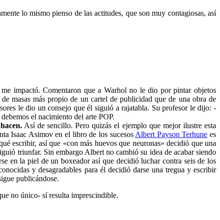
mente lo mismo pienso de las actitudes, que son muy contagiosas, así
 me impactó. Comentaron que a Warhol no le dio por pintar objetos
o de masas más propio de un cartel de publicidad que de una obra de
s le dio un consejo que él siguió a rajatabla. Su profesor le dijo: -
e debemos el nacimiento del arte POP.
 hacen.
Así de sencillo. Pero quizás el ejemplo que mejor ilustre esta
ta Isaac Asimov en el libro de los sucesos
Albert Payson Terhune
es
 qué escribir, así que «con más huevos que neuronas» decidió que una
nsiguió triunfar. Sin embargo Albert no cambió su idea de acabar siendo
se en la piel de un boxeador así que decidió luchar contra seis de los
onocidas y desagradables para él decidió darse una tregua y escribir
 sigue publicándose.
ue no único- sí resulta imprescindible.