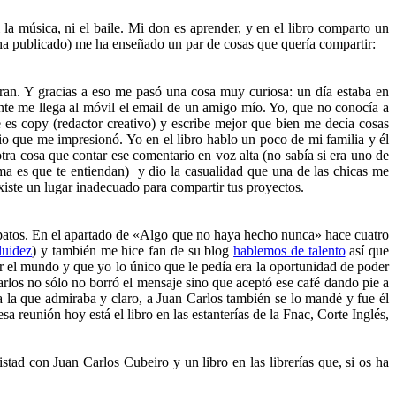
a música, ni el baile. Mi don es aprender, y en el libro comparto un
ha publicado) me ha enseñado un par de cosas que quería compartir:
aran. Y gracias a eso me pasó una cosa muy curiosa: un día estaba en
te me llega al móvil el email de un amigo mío. Yo, que no conocía a
 es copy (redactor creativo) y escribe mejor que bien
me decía cosas
o que me impresionó. Yo en el libro hablo un poco de mi familia y él
tra cosa que contar ese comentario en voz alta (no sabía si era uno de
ma es que te entiendan) y dio la casualidad que una de las chicas me
xiste un lugar inadecuado para compartir tus proyectos.
patos. En el apartado de «Algo que no haya hecho nunca» hace cuatro
luidez
)
y también me hice fan de su blog
hablemos de talento
así que
el mundo y que yo lo único que le pedía era la oportunidad de poder
arlos no sólo no borró el mensaje sino que aceptó ese café dando pie a
 la que admiraba y claro, a Juan Carlos también se lo mandé y fue él
reunión hoy está el libro en las estanterías de la Fnac, Corte Inglés,
ad con Juan Carlos Cubeiro y un libro en las librerías que, si os ha