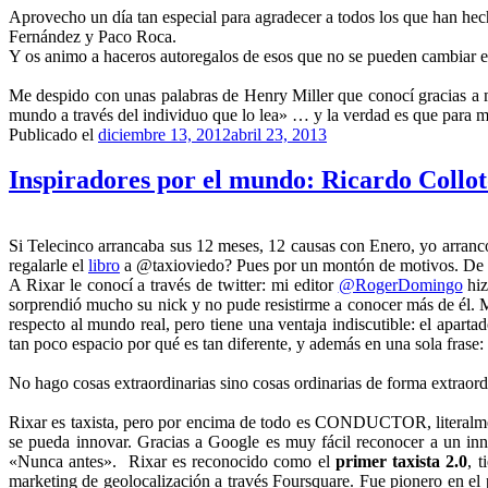
Aprovecho un día tan especial para agradecer a todos los que han hec
Fernández y Paco Roca.
Y os animo a haceros autoregalos de esos que no se pueden cambiar en
Me despido con unas palabras de Henry Miller que conocí gracias a m
mundo a través del individuo que lo lea» … y la verdad es que para mi 
Publicado el
diciembre 13, 2012
abril 23, 2013
Inspiradores por el mundo: Ricardo Collot
Si Telecinco arrancaba sus 12 meses, 12 causas con Enero, yo arran
regalarle el
libro
a @taxioviedo? Pues por un montón de motivos. De he
A Rixar le conocí a través de twitter: mi editor
@RogerDomingo
hiz
sorprendió mucho su nick y no pude resistirme a conocer más de él. 
respecto al mundo real, pero tiene una ventaja indiscutible: el apart
tan poco espacio por qué es tan diferente, y además en una sola frase:
No hago cosas extraordinarias sino cosas ordinarias de forma extraord
Rixar es taxista, pero por encima de todo es CONDUCTOR, literalmente
se pueda innovar. Gracias a Google es muy fácil reconocer a un in
«Nunca antes». Rixar es reconocido como el
primer taxista 2.0
, t
marketing de geolocalización a través Foursquare. Fue pionero en el