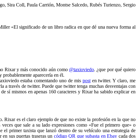
ngo, Sira Coll, Paula Carrión, Montse Salcedo, Rubés Turienzo, Sergio
ller «El significado de un libro radica en que dé una nueva forma al
como Rixar y más conocido aún como
@taxioviedo
. ¿que por qué quiero
 probablemente aparecería en él.
taxioviedo estaba comentando uno de mis
post
en twitter. Y claro, me
 a través de twitter. Puede que twitter tenga muchas desventajas con
to de sí mismos en apenas 160 caracteres y Rixar ha sabido explicar en
 Rixar es el claro ejemplo de que no existe la profesión en la que no
s veces que sale a su lado expresiones como «Fue el primero que» o
 el primer taxista que lanzó dentro de su vehículo una estrategia de
 en sus puertas traseras un
código QR que subasta en Ebay
cada dos