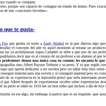
ejor cuando se comparte.
ones, porque son capaces de contagiar un estado de ánimo. Pues exacta
nas de mis «canciones favoritas».
o que te gusta-
& Fun
que giraba en torno a
Andy Warhol
en la que dijeron algo que
desafiar el concepto del arte en aquel momento al retratar un product
r las ya archifamosas sopas Campbel se debe a que uno de sus profesore
si podríamos decir que es al consejo de un profesor a un alumno al que l
s profesiones tienen una única cosa en común: les encanta lo que
ipografías sino
Albert Payson Terhune y su perro. Y es que según cuen
upo que quería dedicarse a ser escritor pero no sabía muy bien sobre
a conseguir material para una novela y sí consiguió material pero no co
ués de su experiencia en la leprosería pensó que sería interesante poner
í que Albert después de experimentar escribir sobre experiencias desc
e su perro se editó en 1919 fue un best seller que incluso a día de hoy
riunfar en ese algo, sin embargo si parece que es un requisito -que aunq