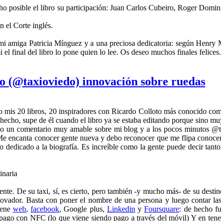
ho posible el libro su participación: Juan Carlos Cubeiro, Roger Domi
 el Corte inglés.
i amiga Patricia Mínguez y a una preciosa dedicatoria: según Henry Mi
el final del libro lo pone quien lo lee. Os deseo muchos finales felices.
o (@taxioviedo) innovación sobre ruedas
co mis 20 libros, 20 inspiradores con Ricardo Colloto más conocido 
cho, supe de él cuando el libro ya se estaba editando porque sino muy
o un comentario muy amable sobre mi blog y a los pocos minutos @
Me encanta conocer gente nueva y debo reconocer que me flipa conocerla
ado dedicado a la biografía. Es increíble como la gente puede decir tan
inaria
. De su taxi, sí, es cierto, pero también -y mucho más- de su destino.
novador. Basta con poner el nombre de una persona y luego contar la
iene
web
,
facebook
,
Google plus,
Linkedin
y
Foursquare
:
de hecho fue
 pago con NFC (lo que viene siendo pago a través del móvil) Y en tener