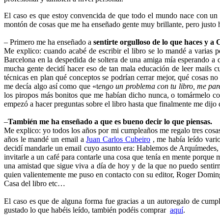
El caso es que estoy convencida de que todo el mundo nace con un Do
montón de cosas que me ha enseñado gente muy brillante, pero justo h
– Primero me ha enseñado a
sentirte orgulloso de lo que haces
Me explico: cuando acabé de escribir el libro se lo mandé a varias 
Barcelona en la despedida de soltera de una amiga mía esperando a 
mucha gente decidí hacer eso de tan mala educación de leer mails cu
técnicas en plan qué conceptos se podrían cerrar mejor, qué cosas n
me decía algo así como que «t
engo un problema con tu libro, me pare
los piropos más bonitos que me habían dicho nunca, o tomármelo como
empezó a hacer preguntas sobre el libro hasta que finalmente me dijo 
–
También me ha enseñado a que es bueno decir lo que piensas.
Me explico: yo todos los años por mi cumpleaños me regalo tres cos
años le mandé un email a
Juan Carlos Cubeiro
,
me había leído vari
decidí mandarle un email cuyo asunto era: Hablemos de Arquímedes, 
invitarle a un café para contarle una cosa que tenía en mente porque 
una amistad que sigue viva a día de hoy y de la que no puedo sentir
quien valientemente me puso en contacto con su editor, Roger Domingo,
Casa del libro etc…
El caso es que de alguna forma fue gracias a un autoregalo de cumpl
gustado lo que habéis leído, también podéis comprar
aquí
.