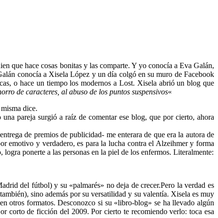
ien que hace cosas bonitas y las comparte. Y yo conocía a Eva Galán,
 Galán conocía a Xisela López y un día colgó en su muro de Facebook
as, o hace un tiempo los modernos a Lost. Xisela abrió un blog que
horro de caracteres, al abuso de los puntos suspensivos
«
 misma dice.
 una pareja surgió a raíz de comentar ese blog, que por cierto, ahora
entrega de premios de publicidad- me enterara de que era la autora de
por emotivo y verdadero, es para la lucha contra el Alzeihmer y forma
 logra ponerte a las personas en la piel de los enfermos. Literalmente:
drid del fútbol) y su «palmarés» no deja de crecer.Pero la verdad es
 también), sino además por su versatilidad y su valentía. Xisela es muy
 en otros formatos. Desconozco si su «libro-blog» se ha llevado algún
 corto de ficción del 2009. Por cierto te recomiendo verlo: toca esa