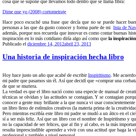
cosa que se supone que llevamos todo dentro que se llama fibra:
Dime que yo (2008) cortometraje
Hace poco escuché una frase que decía que no se puede hacer buen
personas a las que da gusto conocer y forma parte de mi
lista de Na
además, porque nos recuerda que innovar es como contar buenas historia
inspiración en lo más cotidiano diría algo así como que
la inspiración
Publicado el
diciembre 14, 2012
abril 23, 2013
Una historia de inspiración hecha libro
Hoy hace justo un año que acabé de escribir
Inspiritismo
. Me acuerdo 
mi padre que pasamos sin él. Así que decidí que «comprar una corbata» 
de que se muriera.
La verdad es que el libro nació como una especie de manual de creativ
técnicas se olvidan y las actitudes se contagian. Y se contagian por
conocer a gente muy brillante a la que nunca vi usar conscientemente 
un libro lleno de estímulos creativos (la materia prima de la creativid
Pero mientras escribía este libro mi padre se mudó a un ático en el c
sí a ser más feliz. Así que un libro con el nombre de Inspiritismo y 
no la capacidad de ser felices, que al fin y al cabo, es la más impor
resulta imprescindible aprender a vivir con una actitud que haga la v
profesional y también a nivel personal.