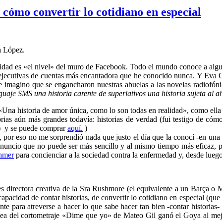
cómo convertir lo cotidiano en especial
a López.
cidad es «el nivel» del muro de Facebook. Todo el mundo conoce a algu
as ejecutivas de cuentas más encantadora que he conocido nunca. Y Eva
magino que se engancharon nuestras abuelas a las novelas radiofónic
guaje SMS una historia carente de superlativos una historia sujeta al a
«Una historia de amor única, como lo son todas en realidad»,
como ella
rias aún más grandes todavía: historias de verdad (fui testigo de cómo
) y se puede comprar
aquí.
)
, por eso no me sorprendió nada que justo el día que la conocí -en una 
 anuncio que no puede ser más sencillo y al mismo tiempo más eficaz, 
ihmer
para concienciar a la sociedad contra la enfermedad y, desde luego,
 directora creativa de la Sra Rushmore (el equivalente a un Barça o Ma
apacidad de contar historias, de convertir lo cotidiano en especial (que
te para atreverse a hacer lo que sabe hacer tan bien -contar historias-
idea del cortometraje «Dime que yo» de Mateo Gil ganó el Goya al mejor