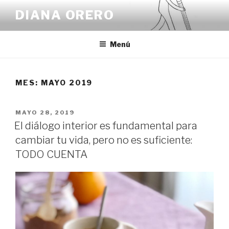
Saltar
DIANA ORERO
al
contenido
Menú
MES: MAYO 2019
PUBLICADO
MAYO 28, 2019
EL
El diálogo interior es fundamental para
cambiar tu vida, pero no es suficiente:
TODO CUENTA