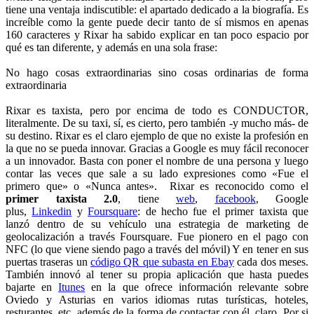
tiene una ventaja indiscutible: el apartado dedicado a la biografía. Es
increíble como la gente puede decir tanto de sí mismos en apenas
160 caracteres y Rixar ha sabido explicar en tan poco espacio por
qué es tan diferente, y además en una sola frase:
No hago cosas extraordinarias sino cosas ordinarias de forma
extraordinaria
Rixar es taxista, pero por encima de todo es CONDUCTOR,
literalmente. De su taxi, sí, es cierto, pero también -y mucho más- de
su destino. Rixar es el claro ejemplo de que no existe la profesión en
la que no se pueda innovar. Gracias a Google es muy fácil reconocer
a un innovador. Basta con poner el nombre de una persona y luego
contar las veces que sale a su lado expresiones como «Fue el
primero que» o «Nunca antes». Rixar es reconocido como el
primer taxista 2.0
, tiene
web
,
facebook
,
Google
plus,
Linkedin
y
Foursquare
:
de hecho fue el primer taxista que
lanzó dentro de su vehículo una estrategia de marketing de
geolocalización a través Foursquare. Fue pionero en el pago con
NFC (lo que viene siendo pago a través del móvil) Y en tener en sus
puertas traseras un
código QR que subasta en Ebay
cada dos meses.
También innovó al tener su propia aplicación que hasta puedes
bajarte en
Itunes
en la que ofrece información relevante sobre
Oviedo y Asturias en varios idiomas rutas turísticas, hoteles,
resturantes, etc, además de la forma de contactar con él, claro. Por si