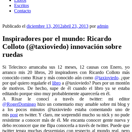
Libros
Escritos
Contacto
Publicado el
diciembre 13, 2012
abril 23, 2013
por
admin
Inspiradores por el mundo: Ricardo
Colloto (@taxioviedo) innovación sobre
ruedas
Si Telecinco arrancaba sus 12 meses, 12 causas con Enero, yo
arranco mis 20 libros, 20 inspiradores con Ricardo Colloto más
conocido como Rixar y más conocido aún como
@taxioviedo
. ¿que
por qué quiero regalarle el
libro
a @taxioviedo? Pues por un montón
de motivos. De hecho, supe de él cuando el libro ya se estaba
editando porque sino muy probablemente aparecería en él.
A Rixar le conocí a través de twitter: mi editor
@RogerDomingo
hizo un comentario muy amable sobre mi blog y
a los pocos minutos @taxioviedo estaba comentando uno de
mis
post
en twitter. Y claro, me sorprendió mucho su nick y no pude
resistirme a conocer más de él. Me encanta conocer gente nueva y
debo reconocer que me flipa conocerla a través de twitter. Puede que
twitter tenga muchas desventajas con respecto al mundo real, pero