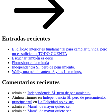
Entradas recientes
El diálogo interior es fundamental para cambiar tu vida, pero
no es suficiente: TODO CUENTA
Escuchar también es decir
Photoshop en la mirada
Independencia SÍ, pero de pensamiento.
Wally, una peli de antena 3 y los Lemmings.
Comentarios recientes
admin
en
Independencia SÍ, pero de pensamiento.
Ainhoa Timmer
en
Independencia SÍ, pero de pensamiento.
príncipe azul
en
La Felicidad no existe.
admin
en
Mamá, de mayor quiero ser
admin
en
Mamá, de mayor quiero ser