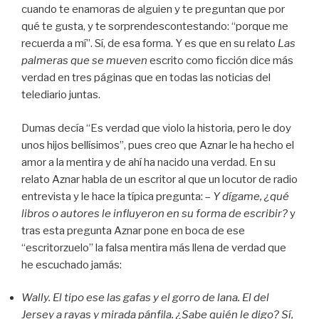
cuando te enamoras de alguien y te preguntan que por
qué te gusta, y te sorprendescontestando: “porque me
recuerda a mí”. Sí, de esa forma. Y es que en su relato
Las
palmeras que se mueven
escrito como ficción dice más
verdad en tres páginas que en todas las noticias del
telediario juntas.
Dumas decía “Es verdad que violo la historia, pero le doy
unos hijos bellísimos”, pues creo que Aznar le ha hecho el
amor a la mentira y de ahí ha nacido una verdad. En su
relato Aznar habla de un escritor al que un locutor de radio
entrevista y le hace la típica pregunta: –
Y dígame, ¿qué
libros o autores le influyeron en su forma de escribir?
y
tras esta pregunta Aznar pone en boca de ese
“escritorzuelo” la falsa mentira más llena de verdad que
he escuchado jamás:
Wally. El tipo ese las gafas y el gorro de lana. El del
Jersey a rayas y mirada pánfila. ¿Sabe quién le digo? Sí,