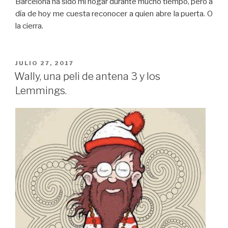
Barcelona ha sido mi hogar durante mucho tiempo, pero a
día de hoy me cuesta reconocer a quien abre la puerta. O
la cierra.
PUBLICADO
JULIO 27, 2017
EL
Wally, una peli de antena 3 y los
Lemmings.