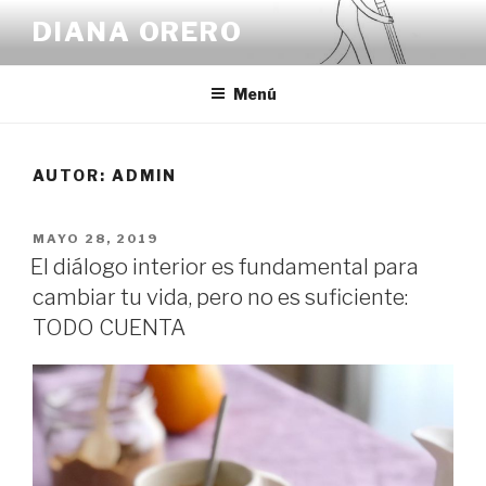
Saltar
DIANA ORERO
al
contenido
Menú
AUTOR:
ADMIN
PUBLICADO
MAYO 28, 2019
EL
El diálogo interior es fundamental para
cambiar tu vida, pero no es suficiente:
TODO CUENTA