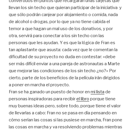
convertidos en puntos que recargarán unas tarjetas que
llevan los sin techo que quieran participar de la iniciativa y
que sólo podrán canjear por alojamiento o comida, nada
de alcohol o drogas, por lo que ya no tiene cabida el
temor a que hagan un mal uso de los donativos, y por
otra, servirá para conectar a los sin techo con las
personas que les ayudan. Y es que la lógica de Fran es
tan aplastante que asusta: cada vez que le comentan la
dificultad de su proyecto no duda en contestar: «debe
ser más difícil enviar a una pareja de astronautas a Marte
que mejorar las condiciones de los sin techo ¿no?» Por
cierto, parte de los beneficios de la película irán dirigidos
a poner en marcha el proyecto.
Fran se ha ganado un puesto de honor
en
mi lista
de
personas inspiradoras para recibir
el libro
porque tiene
muy buenas ideas pero, sobre todo, porque tiene el valor
de llevarlas a cabo: Fran no se pasa en día pensando en
cómo serían las cosas si las pusiese en marcha, Fran pone
las cosas en marcha y va resolviendo problemas mientras