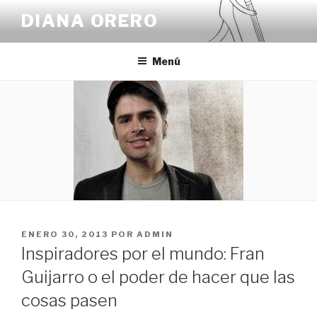
Saltar
DIANA ORERO
al
contenido
Menú
PUBLICADO
ENERO 30, 2013
POR
ADMIN
EL
Inspiradores por el mundo: Fran
Guijarro o el poder de hacer que las
cosas pasen