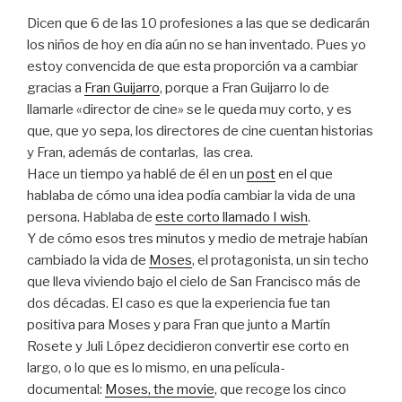
Dicen que 6 de las 10 profesiones a las que se dedicarán
los niños de hoy en día aún no se han inventado. Pues yo
estoy convencida de que esta proporción va a cambiar
gracias a
Fran Guijarro
, porque a Fran Guijarro lo de
llamarle «director de cine» se le queda muy corto, y es
que, que yo sepa, los directores de cine cuentan historias
y Fran, además de contarlas, las crea.
Hace un tiempo ya hablé de él en un
post
en el que
hablaba de cómo una idea podía cambiar la vida de una
persona. Hablaba de
este corto llamado I wish
.
Y de cómo esos tres minutos y medio de metraje habían
cambiado la vida de
Moses
, el protagonista, un sin techo
que lleva viviendo bajo el cielo de San Francisco más de
dos décadas. El caso es que la experiencia fue tan
positiva para Moses y para Fran que junto a Martín
Rosete y Juli López decidieron convertir ese corto en
largo, o lo que es lo mismo, en una película-
documental:
Moses, the movie
, que recoge los cinco