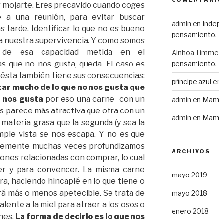
COMENTARI
r mojarte. Eres precavido cuando coges
e a una reunión, para evitar buscar
admin
en
Indep
 tarde. Identificar lo que no es bueno
pensamiento.
 a nuestra supervivencia. Y como somos
o de esa capacidad metida en el
Ainhoa Timme
pensamiento.
s que no nos gusta, queda. El caso es
 ésta también tiene sus consecuencias:
príncipe azul
e
tar mucho de lo que no nos gusta que
e nos gusta
por eso una carne con un
admin
en
Mamá
s parece más atractiva que otra con un
admin
en
Mamá
materia grasa que la segunda (y sea la
mple vista se nos escapa. Y no es que
plemente muchas veces profundizamos
ARCHIVOS
iones relacionadas con comprar, lo cual
er y para convencer. La misma carne
mayo 2019
a, haciendo hincapié en lo que tiene o
rá más o menos apetecible. Se trata de
mayo 2018
alente a la miel para atraer a los osos o
enero 2018
ones.
La forma de decirlo es lo que nos