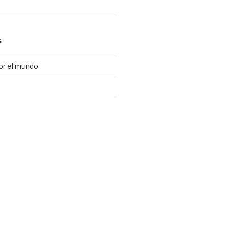
S
or el mundo
d