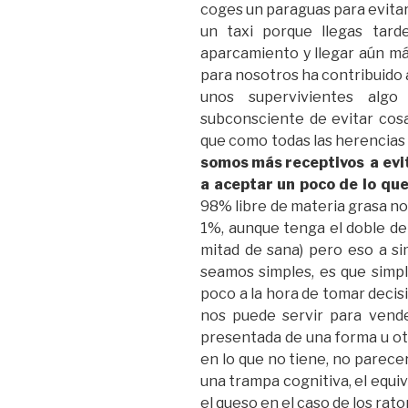
coges un paraguas para evita
un taxi porque llegas tard
aparcamiento y llegar aún más
para nosotros ha contribuido
unos supervivientes alg
subconsciente de evitar cosa
que como todas las herencias
somos más receptivos a evi
a aceptar un poco de lo qu
98% libre de materia grasa no
1%, aunque tenga el doble de 
mitad de sana) pero eso a si
seamos simples, es que sim
poco a la hora de tomar decis
nos puede servir para vend
presentada de una forma u otr
en lo que no tiene, no parece
una trampa cognitiva, el equiv
el queso en el caso de los rat