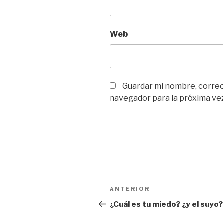
Web
Guardar mi nombre, correo 
navegador para la próxima ve
Navegación
ANTERIOR
Entrada
de
anterior:
¿Cuál es tu miedo? ¿y el suyo?
entradas