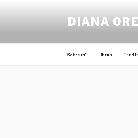
Saltar
al
DIANA OR
contenido
Sobre mí
Libros
Escrit