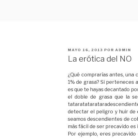
PUBLICADO
MAYO 16, 2013
POR
ADMIN
EL
La erótica del NO
¿Qué comprarías antes, una c
1% de grasa? Si perteneces a
es que te hayas decantado por
el doble de grasa que la s
tataratatarataradescendien
detectar el peligro y huir de
seamos descendientes de coba
más fácil de ser precavido es i
Por ejemplo, eres precavido 