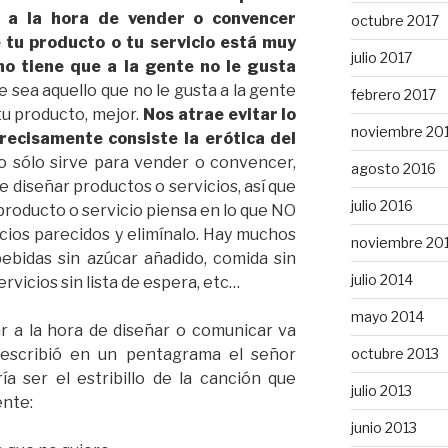
o a la hora de vender o convencer
octubre 2017
e tu producto o tu servicio está muy
julio 2017
 no tiene que a la gente no le gusta
 sea aquello que no le gusta a la gente
febrero 2017
tu producto, mejor.
Nos atrae evitar lo
noviembre 20
recisamente consiste la erótica del
no sólo sirve para vender o convencer,
agosto 2016
de diseñar productos o servicios, así que
julio 2016
producto o servicio piensa en lo que NO
cios parecidos y elimínalo. Hay muchos
noviembre 20
ebidas sin azúcar añadido, comida sin
julio 2014
rvicios sin lista de espera, etc…
mayo 2014
 a la hora de diseñar o comunicar va
octubre 2013
escribió en un pentagrama el señor
a ser el estribillo de la canción que
julio 2013
ente:
junio 2013