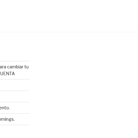
para cambiar tu
 CUENTA
ento.
emmings.