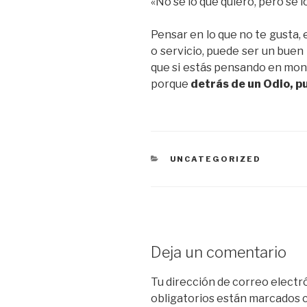
«No sé lo que quiero, pero sé l
Pensar en lo que no te gusta, 
o servicio, puede ser un buen 
que si estás pensando en mont
porque
detrás de un Odio, p
CATEGORÍAS
UNCATEGORIZED
Deja un comentario
Tu dirección de correo electr
obligatorios están marcados