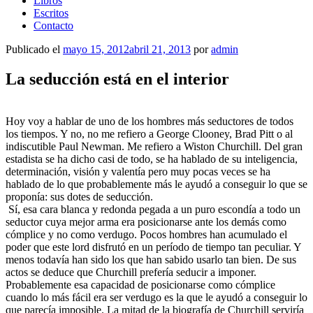
Libros
Escritos
Contacto
Publicado el
mayo 15, 2012
abril 21, 2013
por
admin
La seducción está en el interior
Hoy voy a hablar de uno de los hombres más seductores de todos
los tiempos. Y no, no me refiero a George Clooney, Brad Pitt o al
indiscutible Paul Newman. Me refiero a Wiston Churchill. Del gran
estadista se ha dicho casi de todo, se ha hablado de su inteligencia,
determinación, visión y valentía pero muy pocas veces se ha
hablado de lo que probablemente más le ayudó a conseguir lo que se
proponía: sus dotes de seducción.
Sí, esa cara blanca y redonda pegada a un puro escondía a todo un
seductor cuya mejor arma era posicionarse ante los demás como
cómplice y no como verdugo. Pocos hombres han acumulado el
poder que este lord disfrutó en un período de tiempo tan peculiar. Y
menos todavía han sido los que han sabido usarlo tan bien. De sus
actos se deduce que Churchill prefería seducir a imponer.
Probablemente esa capacidad de posicionarse como cómplice
cuando lo más fácil era ser verdugo es la que le ayudó a conseguir lo
que parecía imposible. La mitad de la biografía de Churchill serviría