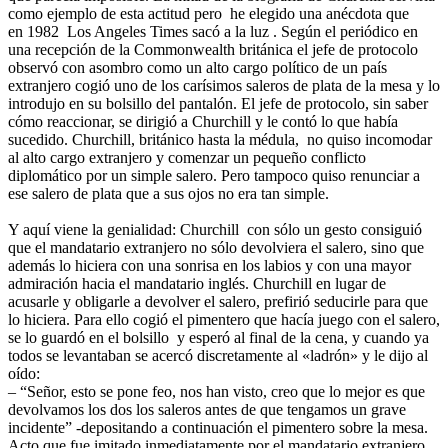
como ejemplo de esta actitud pero he elegido una anécdota que
en 1982 Los Angeles Times sacó a la luz . Según el periódico en
una recepción de la Commonwealth británica el jefe de protocolo
observó con asombro como un alto cargo político de un país
extranjero cogió uno de los carísimos saleros de plata de la mesa y lo
introdujo en su bolsillo del pantalón. El jefe de protocolo, sin saber
cómo reaccionar, se dirigió a Churchill y le contó lo que había
sucedido. Churchill, británico hasta la médula, no quiso incomodar
al alto cargo extranjero y comenzar un pequeño conflicto
diplomático por un simple salero.
Pero tampoco quiso renunciar a
ese salero de plata que a sus ojos no era tan simple.
Y aquí viene la genialidad: Churchill con sólo un gesto consiguió
que el mandatario extranjero no sólo devolviera el salero, sino que
además lo hiciera con una sonrisa en los labios y con una mayor
admiración hacia el mandatario inglés. Churchill en lugar de
acusarle y obligarle a devolver el salero, prefirió seducirle para que
lo hiciera. Para ello cogió el pimentero que hacía juego con el salero,
se lo guardó en el bolsillo y esperó al final de la cena
, y cuando ya
todos se levantaban se acercó discretamente al «ladrón» y le dijo al
oído:
– “Señor, esto se pone feo, nos han visto, creo que lo mejor es que
devolvamos los dos los saleros antes de que tengamos un grave
incidente” -depositando a continuación el pimentero sobre la mesa.
Acto que fue imitado inmediatamente por el mandatario extranjero